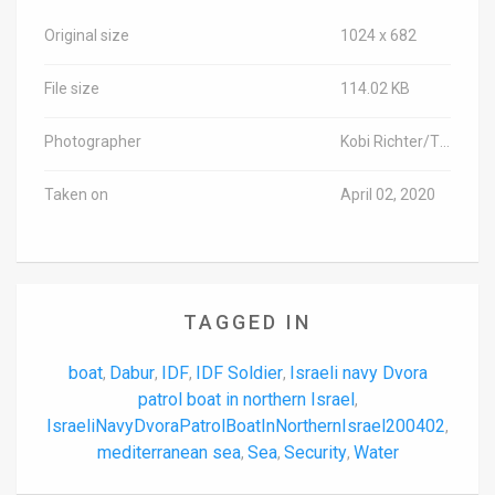
Original size
1024 x 682
File size
114.02 KB
Photographer
Kobi Richter/TPS-IL
Taken on
April 02, 2020
TAGGED IN
boat
Dabur
IDF
IDF Soldier
Israeli navy Dvora
,
,
,
,
patrol boat in northern Israel
,
IsraeliNavyDvoraPatrolBoatInNorthernIsrael200402
,
mediterranean sea
Sea
Security
Water
,
,
,