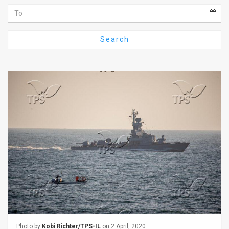
Us
FAQ
Search
Terms
of
Use
Privacy
Policy
Press
Releases
TPS
in
the
Photo by
Kobi Richter/TPS-IL
on 2 April, 2020