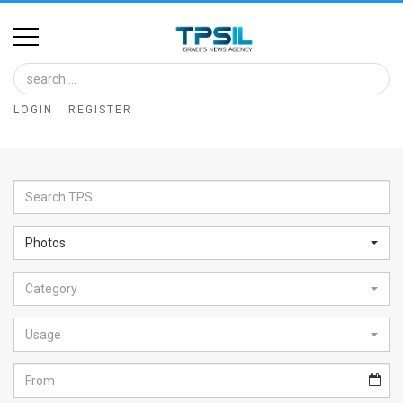
Home
Image
LOGIN
REGISTER
Bank
At
A
Glance
Photos
Articles
Category
News
Feed
Usage
About