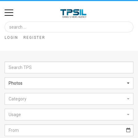
Home
Image
LOGIN
REGISTER
Bank
At
A
Glance
Photos
Articles
Category
News
Feed
Usage
About