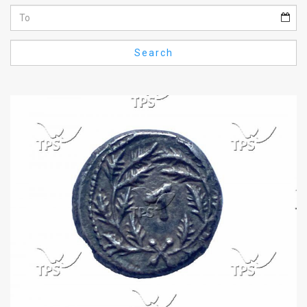
Us
FAQ
Search
Terms
of
Use
Privacy
Policy
Press
Releases
TPS
in
the