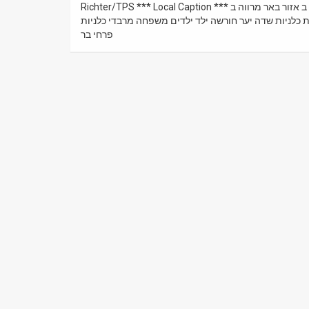
Richter/TPS *** Local Caption *** תחת אבטחה כבדה, מאות רבות של מטיילים ב אירועי "דרום אדום" ב אזור באר מרווה ב
ת כלניות שדה יער חורשה ילד ילדים משפחה מרבדי כלניות
News
פרחי בר
Contact
Us
Customer
Support
TPS
RSS
Facebook
Twitter