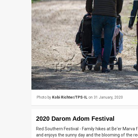
Us
FAQ
Terms
of
Use
Privacy
Policy
Press
Photo by
Kobi Richter/TPS-IL
on 31 January, 2020
Releases
TPS
2020 Darom Adom Festival
in
Red Southern Festival - Family hikes at Be'er Marva 
and enjoys the sunny day and the blooming of the r
the