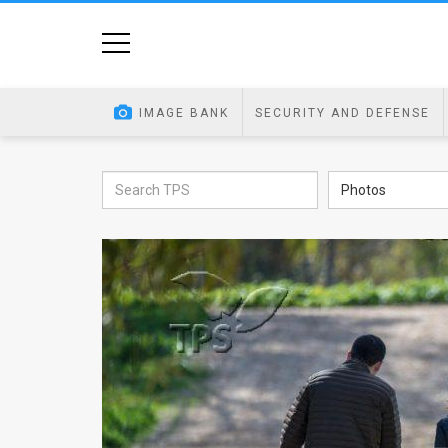
Home
Image
IMAGE BANK
SECURITY AND DEFENSE
Bank
At
Photos
A
Glance
Articles
News
Feed
About