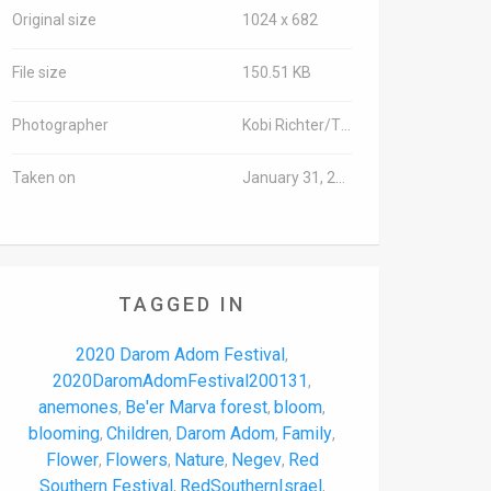
Original size
1024 x 682
File size
150.51 KB
Photographer
Kobi Richter/TPS-IL
Taken on
January 31, 2020
TAGGED IN
2020 Darom Adom Festival
,
2020DaromAdomFestival200131
,
anemones
Be'er Marva forest
bloom
,
,
,
blooming
Children
Darom Adom
Family
,
,
,
,
Flower
Flowers
Nature
Negev
Red
,
,
,
,
Southern Festival
RedSouthernIsrael
,
,