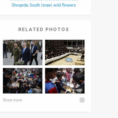
Shoqeda
South Israel
wild flowers
,
,
RELATED PHOTOS
Show more