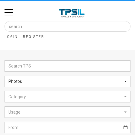
Home
Image
LOGIN
REGISTER
Bank
At
A
Glance
Photos
Articles
Category
News
Feed
Usage
About