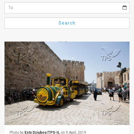
Us
FAQ
Search
Terms
of
Use
Privacy
Policy
Press
Releases
TPS
in
the
Photo by
Esty Dziubov/TPS-IL
on 9 April, 2019